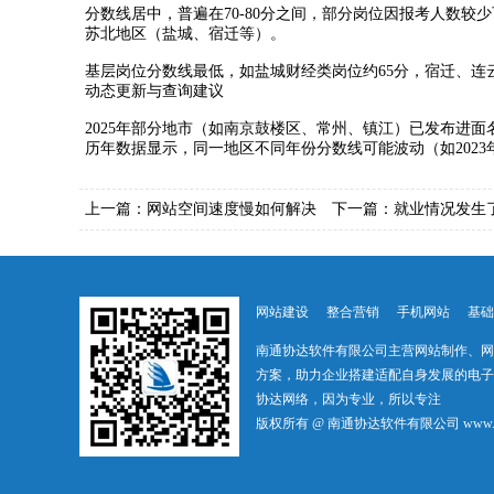
分数线居中，普遍在70-80分之间，部分岗位因报考人数较少可
‌苏北地区（盐城、宿迁等）‌。
基层岗位分数线最低，如盐城财经类岗位约65分，宿迁、连云港平均
‌动态更新与查询建议‌
2025年部分地市（如南京鼓楼区、常州、镇江）已发布进面名
历年数据显示，同一地区不同年份分数线可能波动（如2023年南京
上一篇：
网站空间速度慢如何解决
下一篇：
就业情况发生
网站建设
整合营销
手机网站
基础
南通协达软件有限公司主营网站制作、网
方案，助力企业搭建适配自身发展的电子
协达网络，因为专业，所以专注
版权所有 @ 南通协达软件有限公司 www.ha169.co