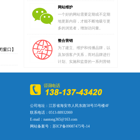
网站维护
一个好的网站需要定期或不定期
地更新内容，才能不断地吸引更
多的浏览者，增加访问量。
整合营销
为了建立、维护和传播品牌，以
闭窗口】
及加强客户关系，而对品牌进行
计划、实施和监督的一系列营销
公司地址：江苏省海安市人民东路58号35号楼4F
联系电话：0513-88932069
E-mail：nantong365@163.com
网站备案号：
苏ICP备09087475号-14